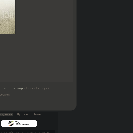
альний розмір
(1527x1762px)
Gelios
итульна
Про нас
Логін