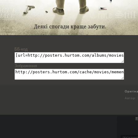
ББ-код
Зображення
Оригін
Автор: 
Т