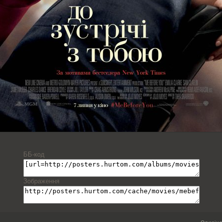
ББ-код
Зображення