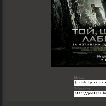
ББ-код
Зображення