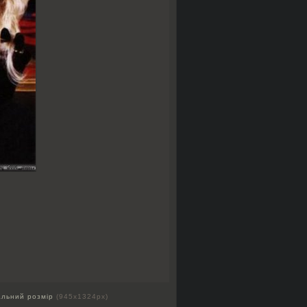
альний розмір
(945x1324px)