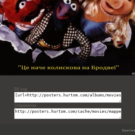
ББ-код
Зображення
Оригін