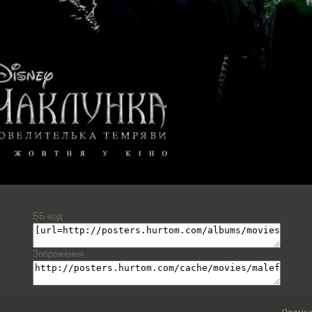
ББ-код
Зображення
Оригін