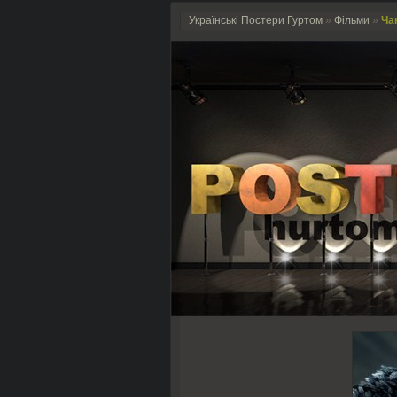
Українські Постери Гуртом
»
Фільми
»
Чак