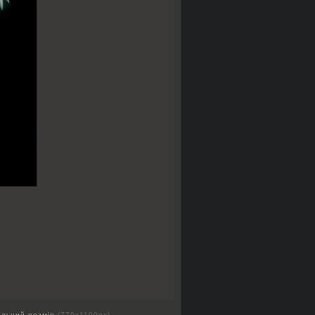
альний розмір
(770x1100px)