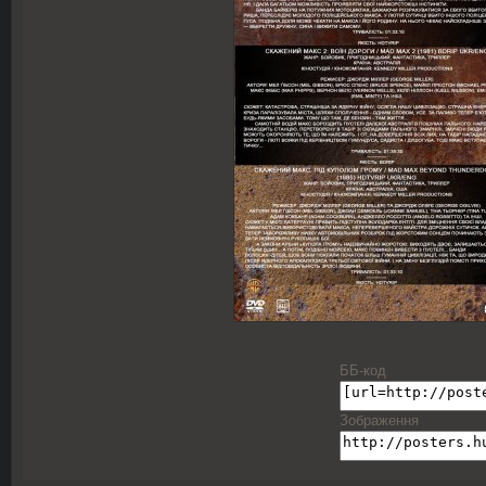
ББ-код
Зображення