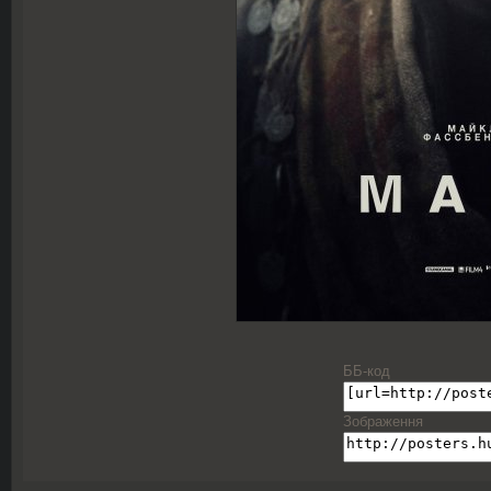
ББ-код
Зображення