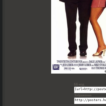
ББ-код
Зображення