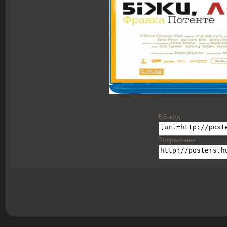
ББ-код
Зображення