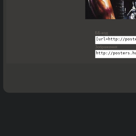
ББ-код
Зображення