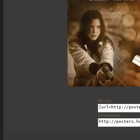
ББ-код
Зображення