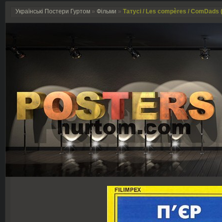
Українські Постери Гуртом
»
Фільми
»
Татусі / Les compères / ComDads 