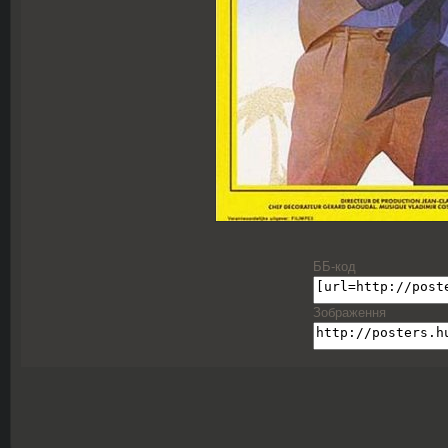
ББ-код
Зображення