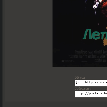
ББ-код
Зображення