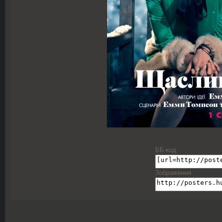
ББ-код
Зображення