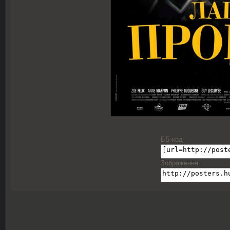
ББ-код
Зображення