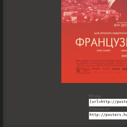
ББ-код
Зображення