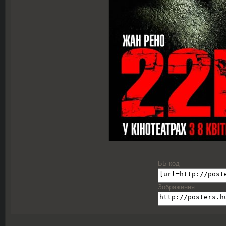
ББ-код
Зображення