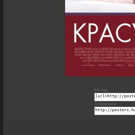
ББ-код
Зображення