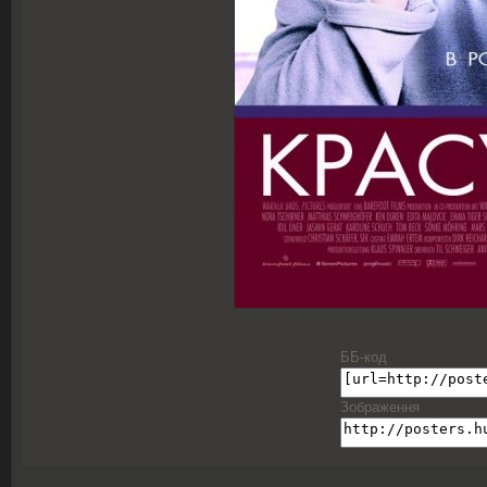
ББ-код
Зображення