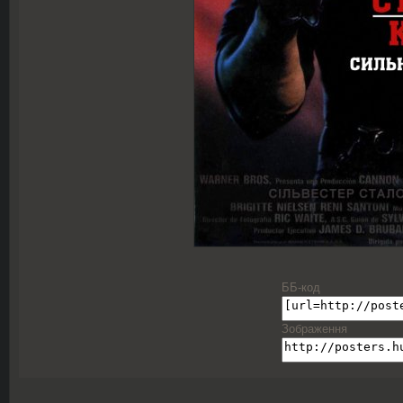
ББ-код
Зображення