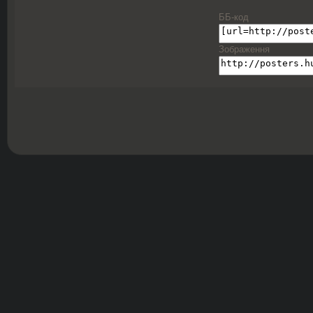
ББ-код
Зображення