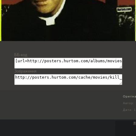
ББ-код
Зображення
Оригін
Автор: 
Дата:
1
Т