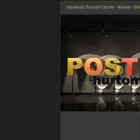
Українські Постери Гуртом
»
Фільми
»
Вби