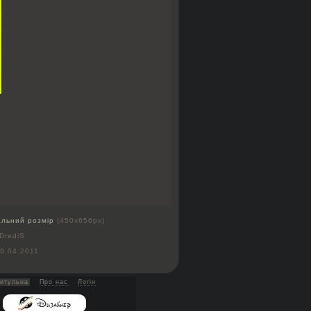
альний розмір
(450x656px)
DrediS
8.04.2011
итульна
Про нас
Логін