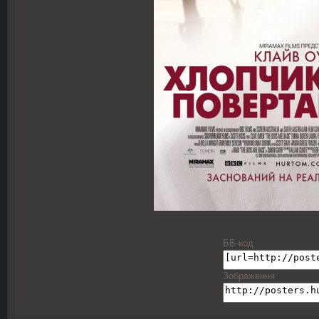
ББ-код
Зображення