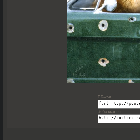
ББ-код
Зображення