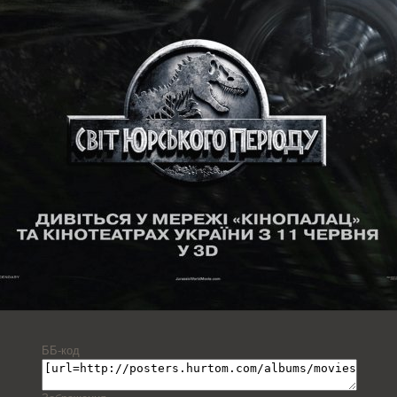
ББ-код