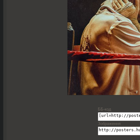
ББ-код
Зображення