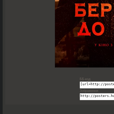
ББ-код
Зображення