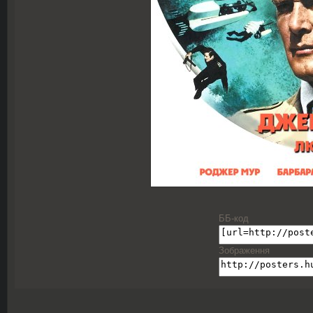
ББ-код
Зображення