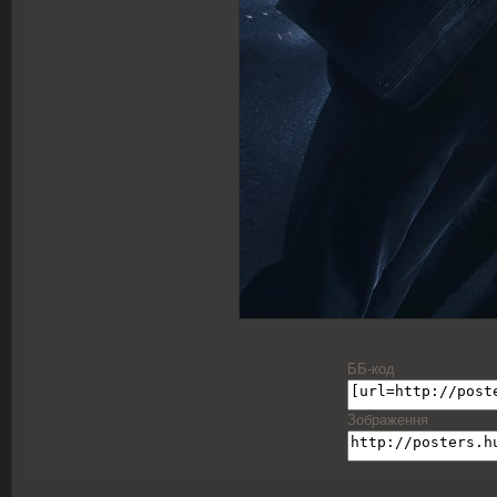
ББ-код
Зображення