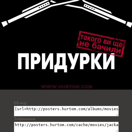
ББ-код
Зображення