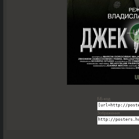
ББ-код
Зображення