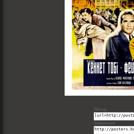
ББ-код
Зображення