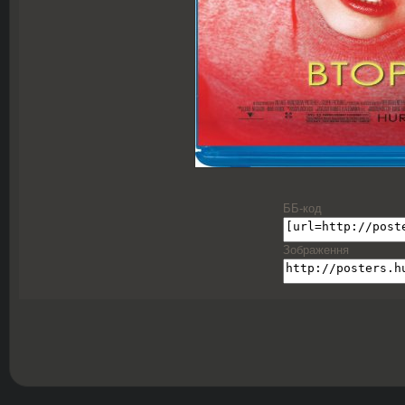
ББ-код
Зображення