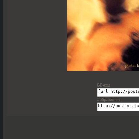
ББ-код
Зображення