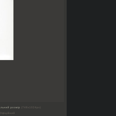
альний розмір
(748x1024px)
 Офіційний