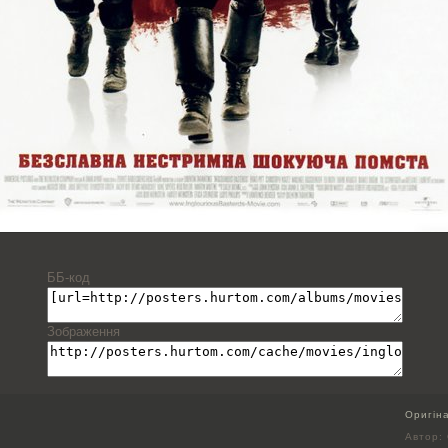
ББ-код
Зображення
Оригін
Автор: