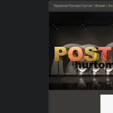
Українські Постери Гуртом
»
Фільми
»
Без