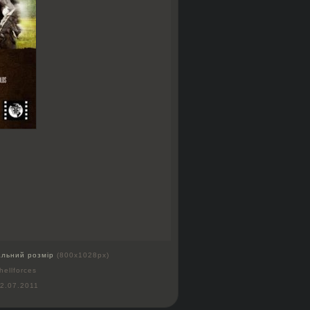
альний розмір
(800x1028px)
hellforces
2.07.2011