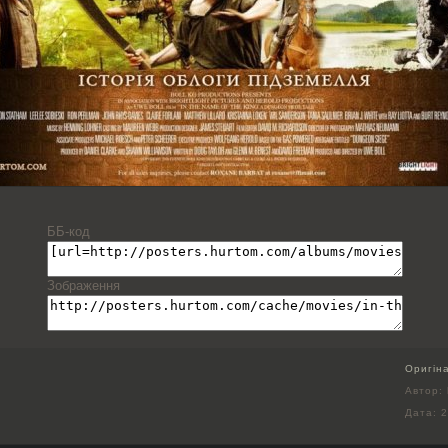
ББ-код
Зображення
Оригін
Автор: 
Дата:
2