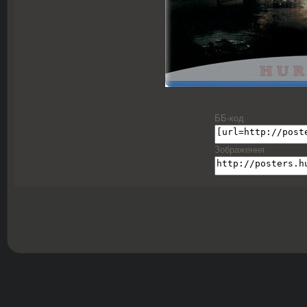
ББ-код
Зображення