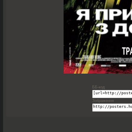
ББ-код
Зображення