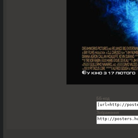
ББ-код
Зображення