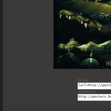
ББ-код
Зображення