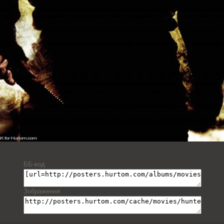
ББ-код
Зображення