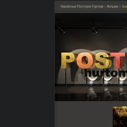
Українські Постери Гуртом
»
Фільми
»
Заг