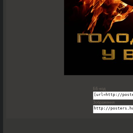
ББ-код
Зображення