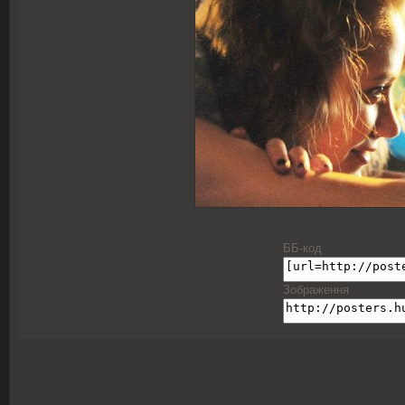
ББ-код
Зображення