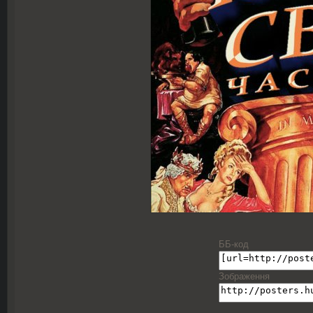
ББ-код
Зображення