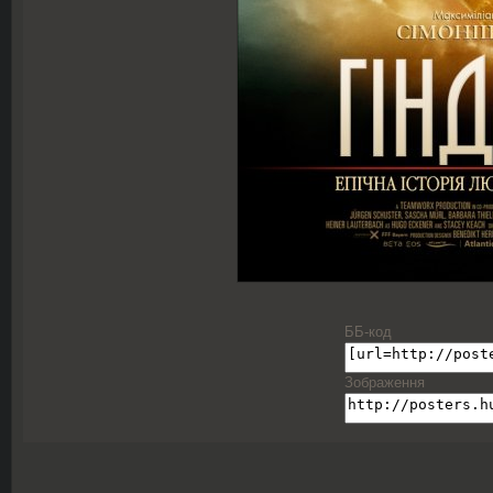
ББ-код
Зображення