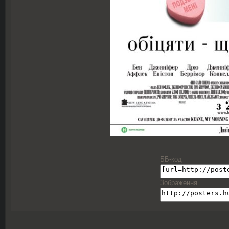
ББ-код
Зображення