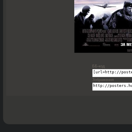
ББ-код
Зображення