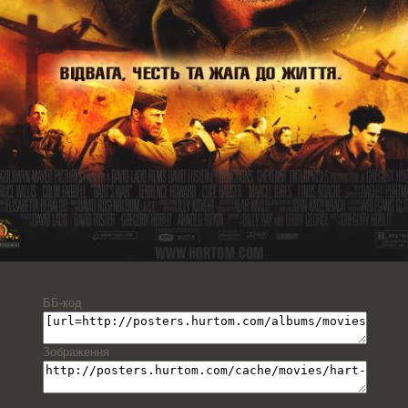
ББ-код
Зображення