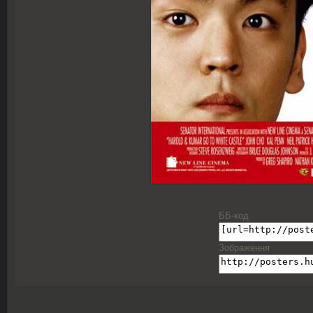
ББ-код
Зображення