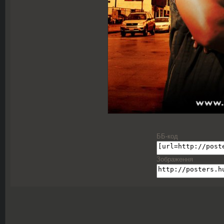
ББ-код
Зображення